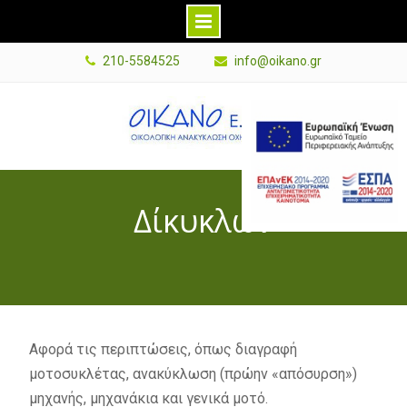
Skip
210-5584525
info@oikano.gr
to
content
E
s
p
a
Δίκυκλων
B
a
n
n
e
r
Αφορά τις περιπτώσεις, όπως διαγραφή
G
μοτοσυκλέτας, ανακύκλωση (πρώην «απόσυρση»)
r
μηχανής, μηχανάκια και γενικά μοτό.
P