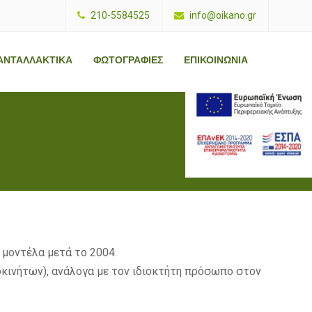
210-5584525
info@oikano.gr
ΑΝΤΑΛΛΑΚΤΙΚΑ
ΦΩΤΟΓΡΑΦΙΕΣ
ΕΠΙΚΟΙΝΩΝΙΑ
E
s
p
a
B
a
n
n
e
 μοντέλα μετά το 2004.
r
κινήτων), ανάλογα με τον ιδιοκτήτη πρόσωπο στον
G
r
P