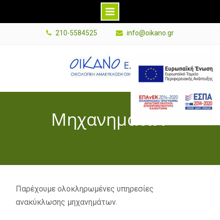
Skip
210-5584525
info@oikano.gr
to
content
E
s
p
a
Μηχανημάτων
B
a
n
n
e
r
Παρέχουμε ολοκληρωμένες υπηρεσίες
G
ανακύκλωσης μηχανημάτων.
r
P